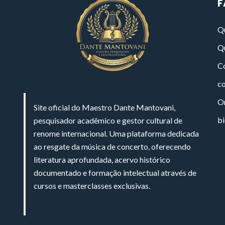
F
Q
Q
Co
c
On
Site oficial do Maestro Dante Mantovani,
bi
pesquisador acadêmico e gestor cultural de
renome internacional. Uma plataforma dedicada
ao resgate da música de concerto, oferecendo
literatura aprofundada, acervo histórico
documentado e formação intelectual através de
cursos e masterclasses exclusivas.