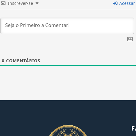
Inscrever-se
Acessar
0
COMENTÁRIOS
F