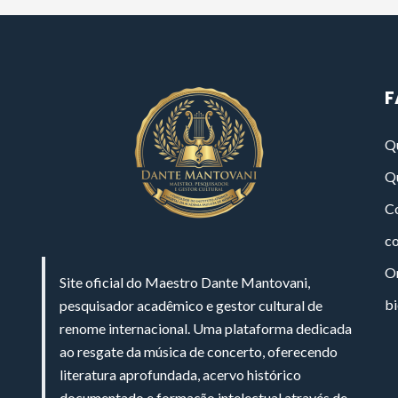
F
Q
Q
Co
c
On
Site oficial do Maestro Dante Mantovani,
bi
pesquisador acadêmico e gestor cultural de
renome internacional. Uma plataforma dedicada
ao resgate da música de concerto, oferecendo
literatura aprofundada, acervo histórico
documentado e formação intelectual através de