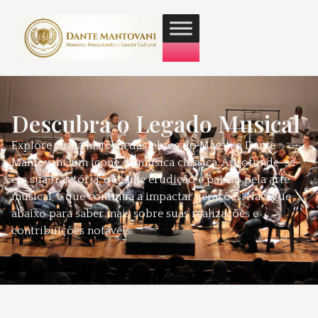
Descubra o Legado Musical
Explore a rica história das obras do Maestro Dante
Mantovani, um ícone da música clássica. Aprofunde-se
em sua trajetória, que une erudição e paixão pela arte
musical, e que continua a impactar gerações. Navegue
abaixo para saber mais sobre suas realizações e
contribuições notáveis.