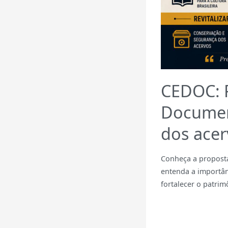
CEDOC: R
Documen
dos acer
Conheça a proposta
entenda a importân
fortalecer o patrimô