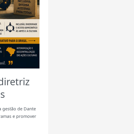
iretriz
os
a gestão de Dante
ogramas e promover