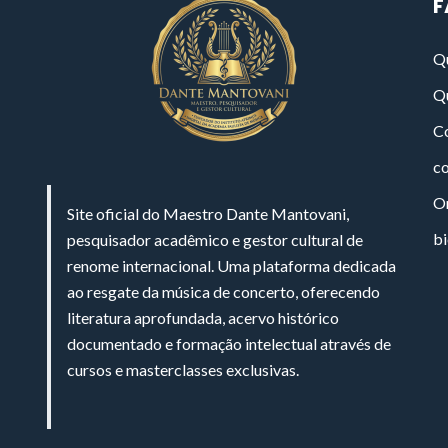
F
Q
Q
Co
c
On
Site oficial do Maestro Dante Mantovani,
bi
pesquisador acadêmico e gestor cultural de
renome internacional. Uma plataforma dedicada
ao resgate da música de concerto, oferecendo
literatura aprofundada, acervo histórico
documentado e formação intelectual através de
cursos e masterclasses exclusivas.