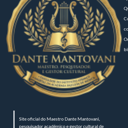
Q
Co
c
On
bi
Site oficial do Maestro Dante Mantovani,
pesquisador acadêmico e gestor cultural de