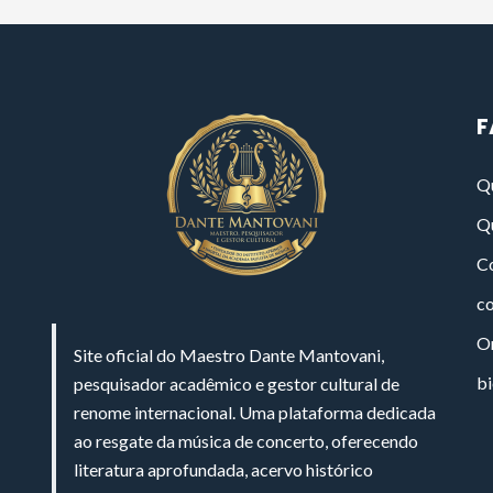
F
Q
Q
Co
c
On
Site oficial do Maestro Dante Mantovani,
bi
pesquisador acadêmico e gestor cultural de
renome internacional. Uma plataforma dedicada
ao resgate da música de concerto, oferecendo
literatura aprofundada, acervo histórico