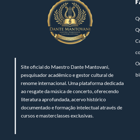
F
Q
Q
Co
c
On
Site oficial do Maestro Dante Mantovani,
bi
pesquisador acadêmico e gestor cultural de
renome internacional. Uma plataforma dedicada
ao resgate da música de concerto, oferecendo
literatura aprofundada, acervo histórico
documentado e formação intelectual através de
cursos e masterclasses exclusivas.