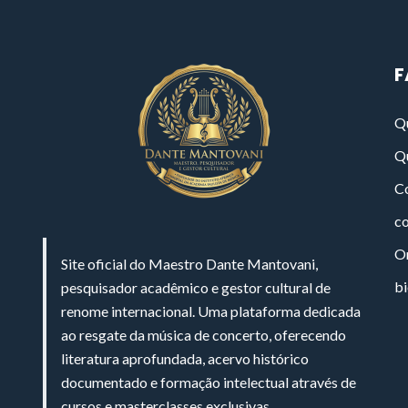
F
Q
Q
Co
c
On
Site oficial do Maestro Dante Mantovani,
bi
pesquisador acadêmico e gestor cultural de
renome internacional. Uma plataforma dedicada
ao resgate da música de concerto, oferecendo
literatura aprofundada, acervo histórico
documentado e formação intelectual através de
cursos e masterclasses exclusivas.