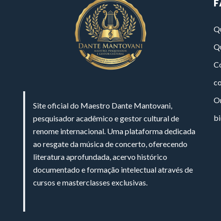
F
Q
Q
Co
c
On
Site oficial do Maestro Dante Mantovani,
bi
pesquisador acadêmico e gestor cultural de
renome internacional. Uma plataforma dedicada
ao resgate da música de concerto, oferecendo
literatura aprofundada, acervo histórico
documentado e formação intelectual através de
cursos e masterclasses exclusivas.