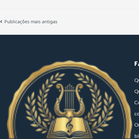
Publicações mais antigas
F
Q
Q
Co
c
On
bi